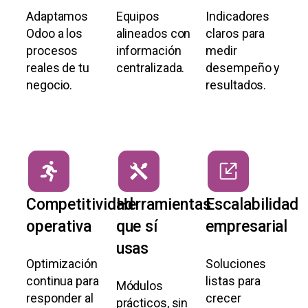
Adaptamos
Equipos
Indicadores
Odoo a los
alineados con
claros para
procesos
información
medir
reales de tu
centralizada.
desempeño y
negocio.
resultados.
Competitividad
Herramientas
Escalabilidad
operativa
que sí
empresarial
usas
Optimización
Soluciones
continua para
listas para
Módulos
responder al
crecer
prácticos, sin