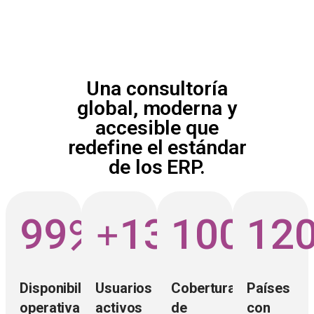
Una consultoría
global, moderna y
accesible que
redefine el estándar
de los ERP.
%
+
M
%
99
13
100
12
Disponibilidad
Usuarios
Cobertura
Países
operativa
activos
de
con