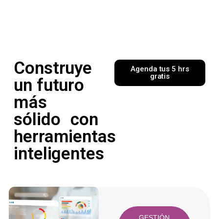
Construye
Agenda tus 5 hrs
gratis
un futuro
más
sólido con
herramientas
inteligentes
GESTIÓN