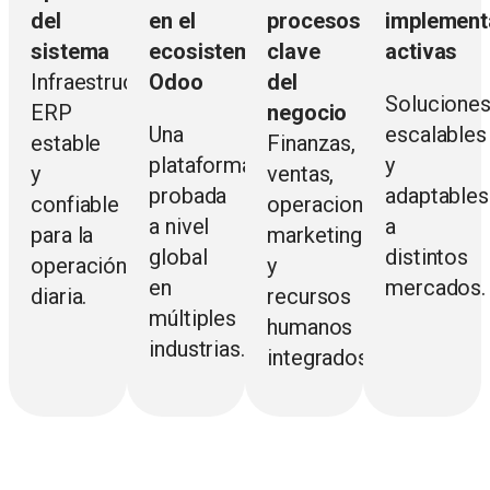
del
en el
procesos
implement
sistema
ecosistema
clave
activas
Infraestructura
Odoo
del
Solucione
ERP
negocio
Una
escalables
estable
Finanzas,
plataforma
y
y
ventas,
probada
adaptables
confiable
operaciones,
a nivel
a
para la
marketing
global
distintos
operación
y
en
mercados.
diaria.
recursos
múltiples
humanos
industrias.
integrados.